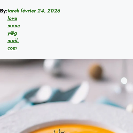
By:
tarek
février 24, 2026
love
mone
y@g
mail.
com