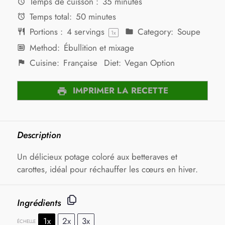
Temps de cuisson :
35 minutes
Temps total:
50 minutes
Portions :
4
servings
Category:
Soupe
1
x
Method:
Ébullition et mixage
Cuisine:
Française
Diet:
Vegan Option
IMPRIMER LA RECETTE
Description
Un délicieux potage coloré aux betteraves et
carottes, idéal pour réchauffer les cœurs en hiver.
Ingrédients
1x
2x
3x
ÉCHELLE