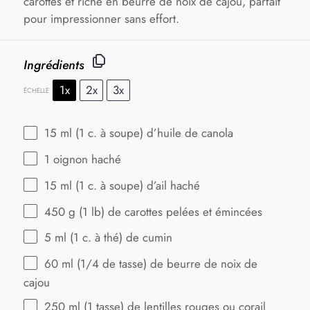
carottes et riche en beurre de noix de cajou, parfait
pour impressionner sans effort.
Ingrédients
1x
2x
3x
ÉCHELLE
15
ml (1 c. à soupe) d’huile de canola
1
oignon haché
15
ml (1 c. à soupe) d’ail haché
450 g
(
1
lb) de carottes pelées et émincées
5
ml (1 c. à thé) de cumin
60
ml (1/4 de tasse) de beurre de noix de
cajou
250
ml (1 tasse) de lentilles rouges ou corail