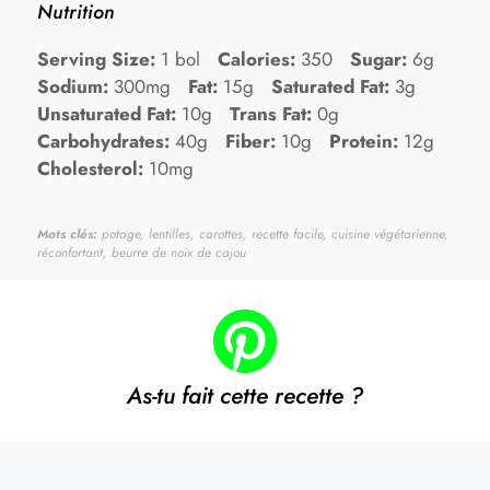
Nutrition
Serving Size:
1 bol
Calories:
350
Sugar:
6g
Sodium:
300mg
Fat:
15g
Saturated Fat:
3g
Unsaturated Fat:
10g
Trans Fat:
0g
Carbohydrates:
40g
Fiber:
10g
Protein:
12g
Cholesterol:
10mg
Mots clés:
potage, lentilles, carottes, recette facile, cuisine végétarienne,
réconfortant, beurre de noix de cajou
As-tu fait cette recette ?