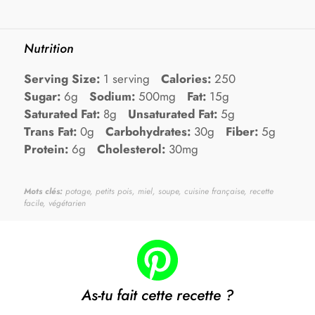
Nutrition
Serving Size:
1 serving
Calories:
250
Sugar:
6g
Sodium:
500mg
Fat:
15g
Saturated Fat:
8g
Unsaturated Fat:
5g
Trans Fat:
0g
Carbohydrates:
30g
Fiber:
5g
Protein:
6g
Cholesterol:
30mg
Mots clés:
potage, petits pois, miel, soupe, cuisine française, recette
facile, végétarien
As-tu fait cette recette ?