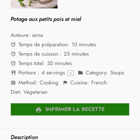
Potage aux petits pois et miel
Auteure:
anna
Temps de préparation:
10 minutes
Temps de cuisson :
25 minutes
Temps total:
35 minutes
Portions :
4
servings
Category:
Soups
1
x
Method:
Cooking
Cuisine:
French
Diet:
Vegetarian
IMPRIMER LA RECETTE
Description