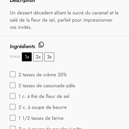
Description
Un dessert décadent alliant le sucré du caramel et le
salé de la fleur de sel, parfait pour impressionner
vos invités.
Ingrédients
1x
2x
3x
ÉCHELLE
2
tasses de crème 35%
2
tasses de cassonade pâle
1
c. à thé de fleur de sel
2
c. à soupe de beurre
1 1/2
tasses de farine
2
c. à soupe de poudre à pâte