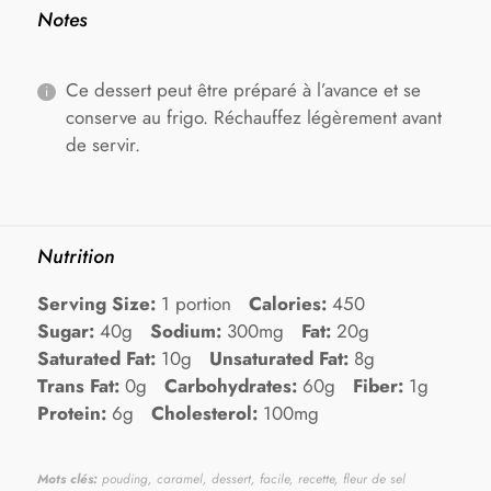
Notes
Ce dessert peut être préparé à l’avance et se
conserve au frigo. Réchauffez légèrement avant
de servir.
Nutrition
Serving Size:
1 portion
Calories:
450
Sugar:
40g
Sodium:
300mg
Fat:
20g
Saturated Fat:
10g
Unsaturated Fat:
8g
Trans Fat:
0g
Carbohydrates:
60g
Fiber:
1g
Protein:
6g
Cholesterol:
100mg
Mots clés:
pouding, caramel, dessert, facile, recette, fleur de sel