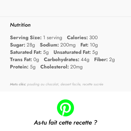
Nutrition
Serving Size:
1 serving
Calories:
300
Sugar:
28g
Sodium:
200mg
Fat:
10g
Saturated Fat:
5g
Unsaturated Fat:
5g
Trans Fat:
0g
Carbohydrates:
44g
Fiber:
2g
Protein:
5g
Cholesterol:
20mg
Mots clés:
pouding au chocolat, dessert facile, recette sucrée
As-tu fait cette recette ?