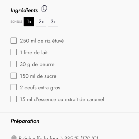
Ingrédients
1x
2x
3x
ÉCHELLE
250
ml de riz étuvé
1
litre de lait
30 g
de beurre
150
ml de sucre
2
oeufs extra gros
15
ml d’essence ou extrait de caramel
Préparation
Préchauffe le four à 335 ºF (170 ºC).