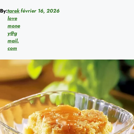
By:
tarek
février 16, 2026
love
mone
y@g
mail.
com