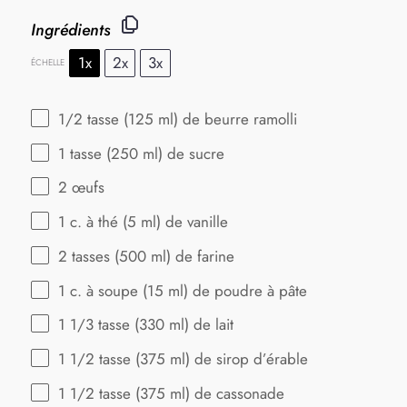
Ingrédients
1x
2x
3x
ÉCHELLE
1/2
tasse (125 ml) de beurre ramolli
1
tasse (250 ml) de sucre
2
œufs
1
c. à thé (
5
ml) de vanille
2
tasses (500 ml) de farine
1
c. à soupe (
15
ml) de poudre à pâte
1 1/3
tasse (330 ml) de lait
1 1/2
tasse (375 ml) de sirop d’érable
1 1/2
tasse (375 ml) de cassonade