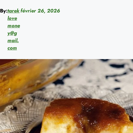
By:
tarek
février 26, 2026
love
mone
y@g
mail.
com