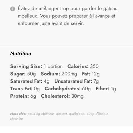
Évitez de mélanger trop pour garder le gâteau
moelleux. Vous pouvez préparer à l’avance et
enfourner juste avant de servir.
Nutrition
Serving Size:
1 portion
Calories:
350
Sugar:
50g
Sodium:
200mg
Fat:
12g
Saturated Fat:
4g
Unsaturated Fat:
7g
Trans Fat:
0g
Carbohydrates:
60g
Fiber:
1g
Protein:
6g
Cholesterol:
30mg
Mots clés:
pouding chômeur, dessert, québécois, sirop d'érable,
réconfort