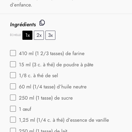
d’enfance.
Ingrédients
1x
2x
3x
ÉCHELLE
410
ml (1 2/3 tasses) de farine
15
ml (3 c. à thé) de poudre à pâte
1/8
c. à thé de sel
60
ml (1/4 tasse) d’huile neutre
250
ml (1 tasse) de sucre
1
œuf
1
,25 ml (1/4 c. à thé) d’essence de vanille
250
ml (1 tasse) de lait