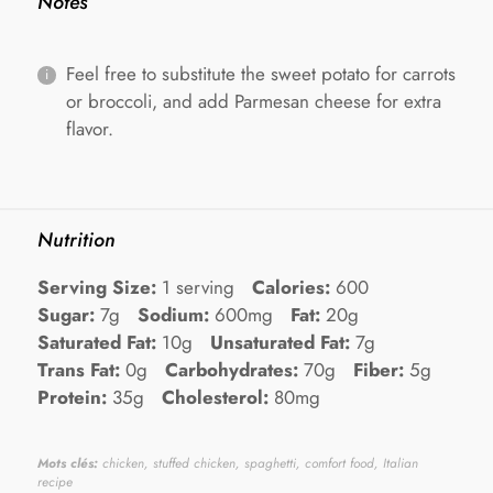
Notes
Feel free to substitute the sweet potato for carrots
or broccoli, and add Parmesan cheese for extra
flavor.
Nutrition
Serving Size:
1 serving
Calories:
600
Sugar:
7g
Sodium:
600mg
Fat:
20g
Saturated Fat:
10g
Unsaturated Fat:
7g
Trans Fat:
0g
Carbohydrates:
70g
Fiber:
5g
Protein:
35g
Cholesterol:
80mg
Mots clés:
chicken, stuffed chicken, spaghetti, comfort food, Italian
recipe