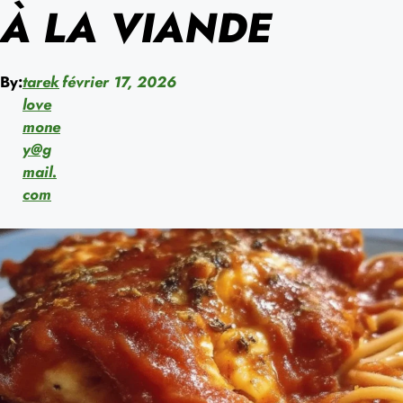
À LA VIANDE
By:
tarek
février 17, 2026
love
mone
y@g
mail.
com