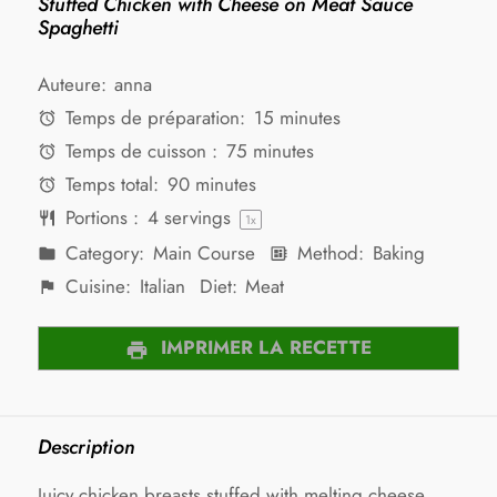
Stuffed Chicken with Cheese on Meat Sauce
Spaghetti
Auteure:
anna
Temps de préparation:
15 minutes
Temps de cuisson :
75 minutes
Temps total:
90 minutes
Portions :
4
servings
1
x
Category:
Main Course
Method:
Baking
Cuisine:
Italian
Diet:
Meat
IMPRIMER LA RECETTE
Description
Juicy chicken breasts stuffed with melting cheese,