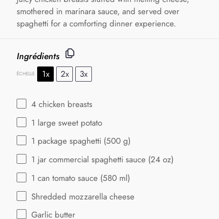
smothered in marinara sauce, and served over
spaghetti for a comforting dinner experience.
Ingrédients
1x
2x
3x
ÉCHELLE
4
chicken breasts
1
large sweet potato
1
package spaghetti (
500 g
)
1
jar commercial spaghetti sauce (
24 oz
)
1
can tomato sauce (
580
ml)
Shredded mozzarella cheese
Garlic butter