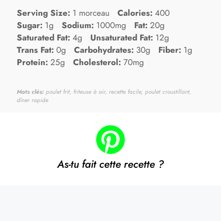
Serving Size:
1 morceau
Calories:
400
Sugar:
1g
Sodium:
1000mg
Fat:
20g
Saturated Fat:
4g
Unsaturated Fat:
12g
Trans Fat:
0g
Carbohydrates:
30g
Fiber:
1g
Protein:
25g
Cholesterol:
70mg
Mots clés:
poulet frit, friteuse à air, recette facile, poulet croustillant,
dîner rapide
As-tu fait cette recette ?