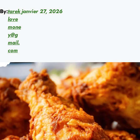
By:
tarek
janvier 27, 2026
love
mone
y@g
mail.
com