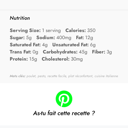
Nutrition
Serving Size:
1 serving
Calories:
350
Sugar:
5g
Sodium:
400mg
Fat:
12g
Saturated Fat:
4g
Unsaturated Fat:
6g
Trans Fat:
0g
Carbohydrates:
45g
Fiber:
3g
Protein:
15g
Cholesterol:
30mg
Mots clés:
poulet, pesto, recette facile, plat réconfortant, cuisine italienne
As-tu fait cette recette ?