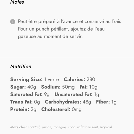
Notes
Peut être préparé à l’avance et conservé au frais.
Pour un punch pétillant, ajoutez de l’eau
gazeuse au moment de servir.
Nutrition
Serving Size:
1 verre
Calories:
280
Sugar:
40g
Sodium:
50mg
Fat:
10g
Saturated Fat:
9g
Unsaturated Fat:
1g
Trans Fat:
0g
Carbohydrates:
48g
Fiber:
1g
Protein:
2g
Cholesterol:
0mg
Mots clés:
cocktail, punch, mangue, coco, rafraîchissant, tropical