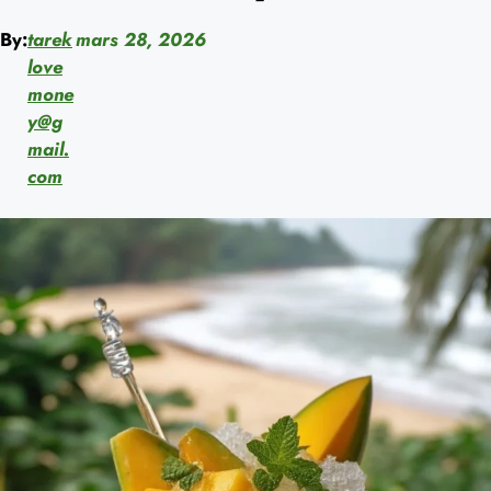
By:
tarek
mars 28, 2026
love
mone
y@g
mail.
com