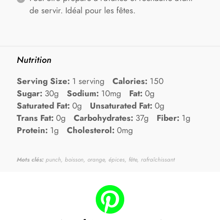
de servir. Idéal pour les fêtes.
Nutrition
Serving Size:
1 serving
Calories:
150
Sugar:
30g
Sodium:
10mg
Fat:
0g
Saturated Fat:
0g
Unsaturated Fat:
0g
Trans Fat:
0g
Carbohydrates:
37g
Fiber:
1g
Protein:
1g
Cholesterol:
0mg
Mots clés:
punch, boisson, orange, épices, fête, rafraîchissant