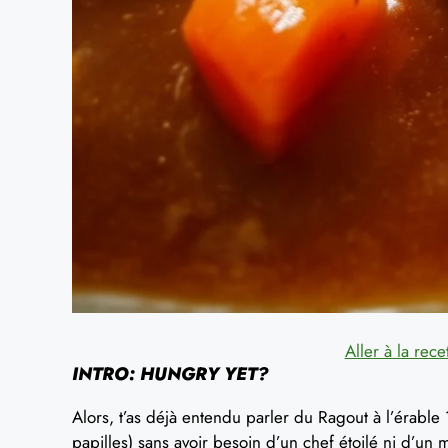
Aller à la rece
INTRO: HUNGRY YET?
Alors, t’as déjà entendu parler du Ragout à l’érable ?
papilles) sans avoir besoin d’un chef étoilé ni d’un m