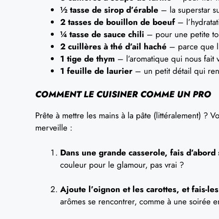
½ tasse de sirop d’érable
– la superstar su
2 tasses de bouillon de boeuf
– l’hydratat
¼ tasse de sauce chili
– pour une petite to
2 cuillères à thé d’ail haché
– parce que l’
1 tige de thym
– l’aromatique qui nous fait 
1 feuille de laurier
– un petit détail qui re
COMMENT LE CUISINER COMME UN PRO
Prête à mettre les mains à la pâte (littéralement) ? V
merveille :
Dans une grande casserole, fais d’abord 
couleur pour le glamour, pas vrai ?
Ajoute l’oignon et les carottes, et fais-le
arômes se rencontrer, comme à une soirée en 