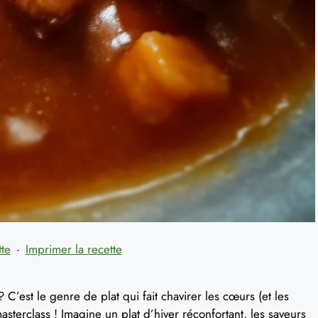
tte
·
Imprimer la recette
 C’est le genre de plat qui fait chavirer les cœurs (et les
asterclass ! Imagine un plat d’hiver réconfortant, les saveurs