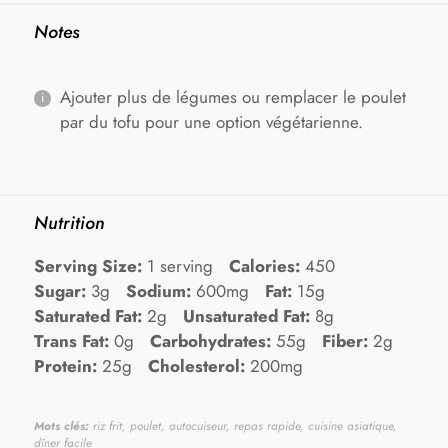
Notes
Ajouter plus de légumes ou remplacer le poulet
par du tofu pour une option végétarienne.
Nutrition
Serving Size:
1 serving
Calories:
450
Sugar:
3g
Sodium:
600mg
Fat:
15g
Saturated Fat:
2g
Unsaturated Fat:
8g
Trans Fat:
0g
Carbohydrates:
55g
Fiber:
2g
Protein:
25g
Cholesterol:
200mg
Mots clés:
riz frit, poulet, autocuiseur, repas rapide, cuisine asiatique,
dîner facile