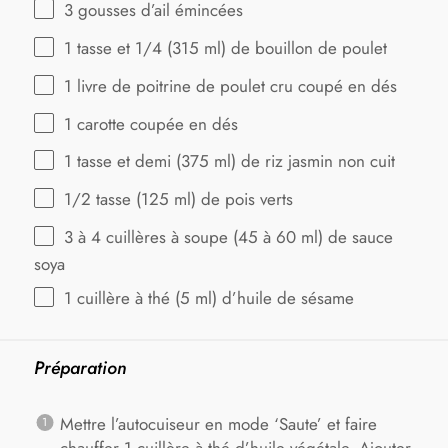
3
gousses d’ail émincées
1
tasse et 1/4 (
315
ml) de bouillon de poulet
1
livre de poitrine de poulet cru coupé en dés
1
carotte coupée en dés
1
tasse et demi (
375
ml) de riz jasmin non cuit
1/2
tasse (125 ml) de pois verts
3
à 4 cuillères à soupe (
45
à
60
ml) de sauce
soya
1
cuillère à thé (
5
ml) d’huile de sésame
Préparation
Mettre l’autocuiseur en mode ‘Saute’ et faire
chauffer 1 cuillère à thé d’huile végétale. Ajouter