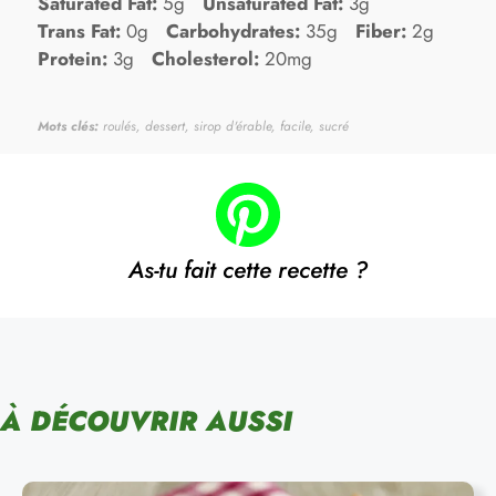
Saturated Fat:
5g
Unsaturated Fat:
3g
Trans Fat:
0g
Carbohydrates:
35g
Fiber:
2g
Protein:
3g
Cholesterol:
20mg
Mots clés:
roulés, dessert, sirop d'érable, facile, sucré
As-tu fait cette recette ?
À DÉCOUVRIR AUSSI