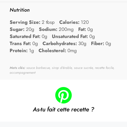
Nutrition
Serving Size:
2 tbsp
Calories:
120
Sugar:
20g
Sodium:
200mg
Fat:
0g
Saturated Fat:
0g
Unsaturated Fat:
0g
Trans Fat:
0g
Carbohydrates:
30g
Fiber:
0g
Protein:
1g
Cholesterol:
0mg
Mots clés:
sauce barbecue, sirop d'érable, sauce sucrée, recette facile,
accompagnement
As-tu fait cette recette ?