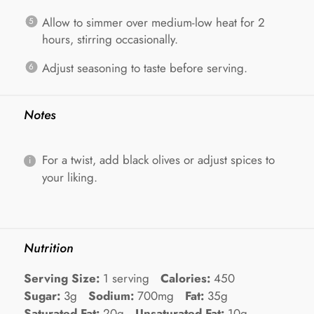
Allow to simmer over medium-low heat for 2
hours, stirring occasionally.
Adjust seasoning to taste before serving.
Notes
For a twist, add black olives or adjust spices to
your liking.
Nutrition
Serving Size:
1 serving
Calories:
450
Sugar:
3g
Sodium:
700mg
Fat:
35g
Saturated Fat:
20g
Unsaturated Fat:
10g