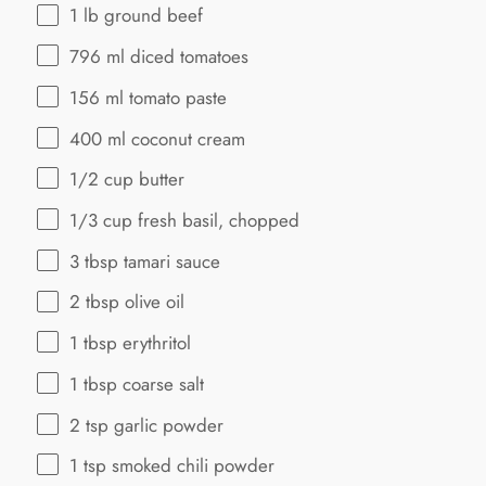
1
lb ground beef
796
ml diced tomatoes
156
ml tomato paste
400
ml coconut cream
1/2 cup
butter
1/3 cup
fresh basil, chopped
3 tbsp
tamari sauce
2 tbsp
olive oil
1 tbsp
erythritol
1 tbsp
coarse salt
2 tsp
garlic powder
1 tsp
smoked chili powder