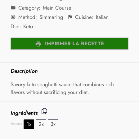
Category:
Main Course
Method:
Simmering
Cuisine:
Italian
Diet:
Keto
IMPRIMER LA RECETTE
Description
Savory keto spaghetti sauce that combines rich
flavors without sacrificing your diet.
Ingrédients
1x
2x
3x
ÉCHELLE