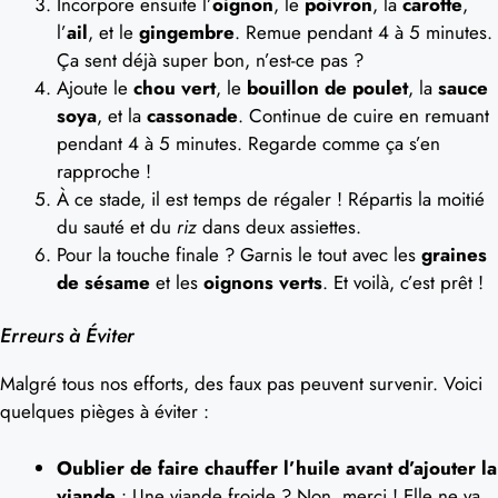
Incorpore ensuite l’
oignon
, le
poivron
, la
carotte
,
l’
ail
, et le
gingembre
. Remue pendant 4 à 5 minutes.
Ça sent déjà super bon, n’est-ce pas ?
Ajoute le
chou vert
, le
bouillon de poulet
, la
sauce
soya
, et la
cassonade
. Continue de cuire en remuant
pendant 4 à 5 minutes. Regarde comme ça s’en
rapproche !
À ce stade, il est temps de régaler ! Répartis la moitié
du sauté et du
riz
dans deux assiettes.
Pour la touche finale ? Garnis le tout avec les
graines
de sésame
et les
oignons verts
. Et voilà, c’est prêt !
Erreurs à Éviter
Malgré tous nos efforts, des faux pas peuvent survenir. Voici
quelques pièges à éviter :
Oublier de faire chauffer l’huile avant d’ajouter la
viande
: Une viande froide ? Non, merci ! Elle ne va