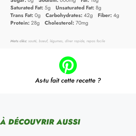
Saturated Fat:
5g
Unsaturated Fat:
8g
Trans Fat:
0g
Carbohydrates:
42g
Fiber:
4g
Protein:
28g
Cholesterol:
70mg
Mots clés:
sauté, boeuf, légumes, dîner rapide, repas facile
As-tu fait cette recette ?
À DÉCOUVRIR AUSSI