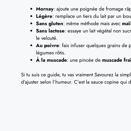
Mornay
: ajoute une poignée de fromage râpé
Légère
: remplace un tiers du lait par un bou
Sans gluten
: même méthode mais avec
maï
Sans lactose
: essaye un lait végétal non su
le velouté.
Au poivre
: fais infuser quelques grains de p
légumes rôtis.
À la muscade
: une pincée de
muscade fra
Si tu suis ce guide, tu vas vraiment Savourez la simpli
d’ajuster selon l’humeur. C’est la sauce copine qui d