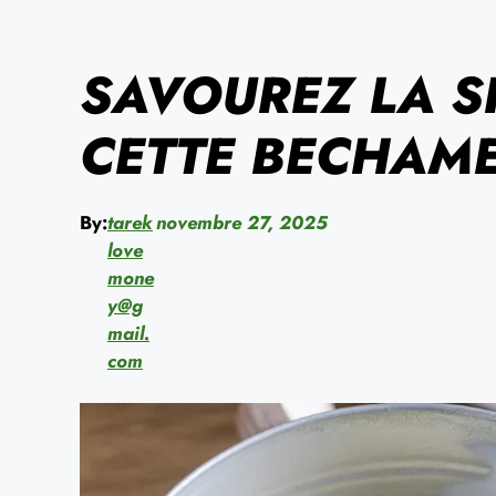
SAVOUREZ LA SI
CETTE BECHAME
By:
tarek
novembre 27, 2025
love
mone
y@g
mail.
com