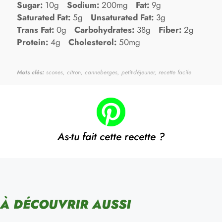
Sugar:
10g
Sodium:
200mg
Fat:
9g
Saturated Fat:
5g
Unsaturated Fat:
3g
Trans Fat:
0g
Carbohydrates:
38g
Fiber:
2g
Protein:
4g
Cholesterol:
50mg
Mots clés:
scones, citron, canneberges, petit-déjeuner, recette facile
As-tu fait cette recette ?
À DÉCOUVRIR AUSSI