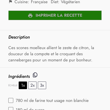
Cuisine:
Française
Diet:
Végétarien
IMPRIMER LA RECETTE
Description
Ces scones moelleux allient le zeste de citron, la
douceur de la compote et le croquant des
canneberges pour un moment de pur bonheur.
Ingrédients
1x
2x
3x
ÉCHELLE
780
ml de farine tout usage non blanchie
180
ml de sucre