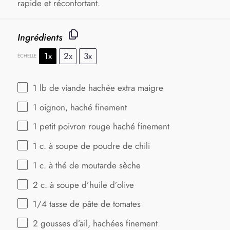
rapide et réconfortant.
Ingrédients
1x
2x
3x
ÉCHELLE
1
lb de viande hachée extra maigre
1
oignon, haché finement
1
petit poivron rouge haché finement
1
c. à soupe de poudre de chili
1
c. à thé de moutarde sèche
2
c. à soupe d’huile d’olive
1/4
tasse de pâte de tomates
2
gousses d’ail, hachées finement