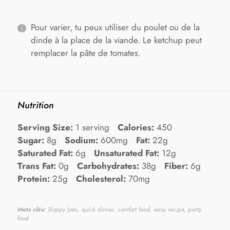
Pour varier, tu peux utiliser du poulet ou de la
dinde à la place de la viande. Le ketchup peut
remplacer la pâte de tomates.
Nutrition
Serving Size:
1 serving
Calories:
450
Sugar:
8g
Sodium:
600mg
Fat:
22g
Saturated Fat:
6g
Unsaturated Fat:
12g
Trans Fat:
0g
Carbohydrates:
38g
Fiber:
6g
Protein:
25g
Cholesterol:
70mg
Mots clés:
Sloppy Joes, quick dinner, comfort food, easy recipe, party
food