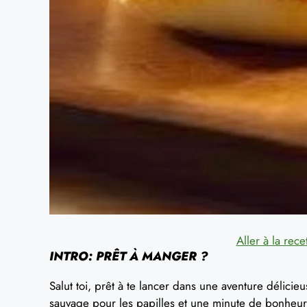
Aller à la rece
INTRO: PRÊT À MANGER ?
Salut toi, prêt à te lancer dans une aventure délici
sauvage pour les papilles et une minute de bonheur 