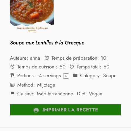
Soupe aux Lentilles à la Grecque
Auteure:
anna
Temps de préparation:
10
Temps de cuisson :
50
Temps total:
60
Portions :
4
servings
Category:
Soupe
1
x
Method:
Mijotage
Cuisine:
Méditerranéenne
Diet:
Vegan
IMPRIMER LA RECETTE