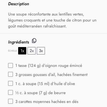
Description
Une soupe réconfortante aux lentilles vertes,
légumes croquants et une touche de citron pour un
goût méditerranéen rafraîchissant.
Ingrédients
1x
2x
3x
ÉCHELLE
1
tasse (124 g) d’oignon rouge émincé
3
grosses gousses d’ail, hachées finement
1
c. à soupe (
15
ml) d’huile d’olive
½
c. à soupe (
7 g
) de beurre
3
carottes moyennes hachées en dés