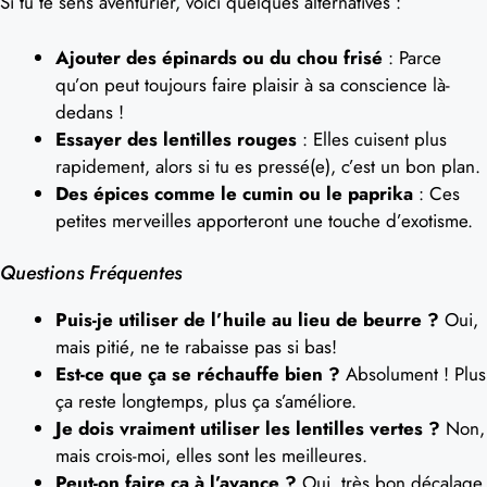
Si tu te sens aventurier, voici quelques alternatives :
Ajouter des épinards ou du chou frisé
: Parce
qu’on peut toujours faire plaisir à sa conscience là-
dedans !
Essayer des lentilles rouges
: Elles cuisent plus
rapidement, alors si tu es pressé(e), c’est un bon plan.
Des épices comme le cumin ou le paprika
: Ces
petites merveilles apporteront une touche d’exotisme.
Questions Fréquentes
Puis-je utiliser de l’huile au lieu de beurre ?
Oui,
mais pitié, ne te rabaisse pas si bas!
Est-ce que ça se réchauffe bien ?
Absolument ! Plus
ça reste longtemps, plus ça s’améliore.
Je dois vraiment utiliser les lentilles vertes ?
Non,
mais crois-moi, elles sont les meilleures.
Peut-on faire ça à l’avance ?
Oui, très bon décalage