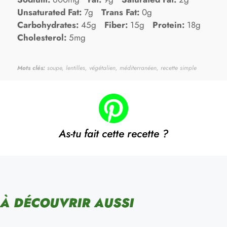
Unsaturated Fat:
7g
Trans Fat:
0g
Carbohydrates:
45g
Fiber:
15g
Protein:
18g
Cholesterol:
5mg
Mots clés:
soupe, lentilles, végétalien, méditerranéen, recette simple
As-tu fait cette recette ?
À DÉCOUVRIR AUSSI