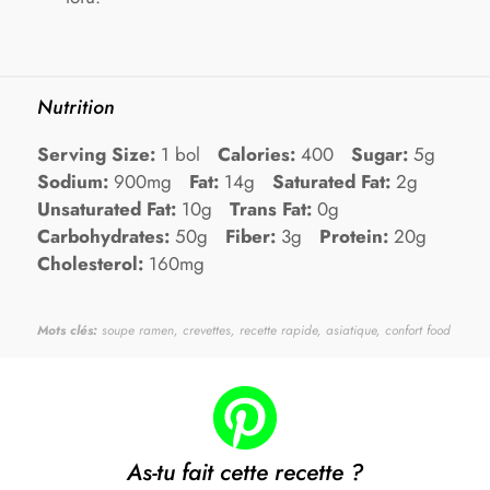
Nutrition
Serving Size:
1 bol
Calories:
400
Sugar:
5g
Sodium:
900mg
Fat:
14g
Saturated Fat:
2g
Unsaturated Fat:
10g
Trans Fat:
0g
Carbohydrates:
50g
Fiber:
3g
Protein:
20g
Cholesterol:
160mg
Mots clés:
soupe ramen, crevettes, recette rapide, asiatique, confort food
As-tu fait cette recette ?