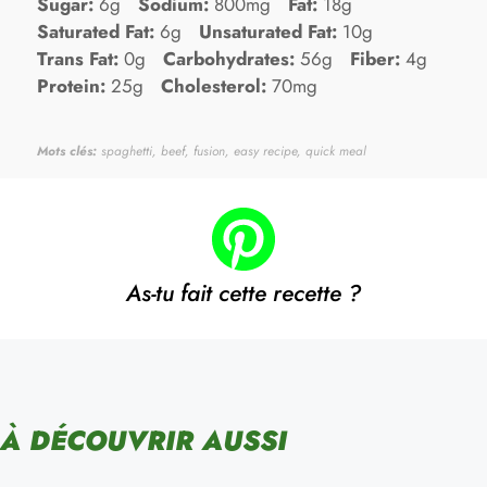
Sugar:
6g
Sodium:
800mg
Fat:
18g
Saturated Fat:
6g
Unsaturated Fat:
10g
Trans Fat:
0g
Carbohydrates:
56g
Fiber:
4g
Protein:
25g
Cholesterol:
70mg
Mots clés:
spaghetti, beef, fusion, easy recipe, quick meal
As-tu fait cette recette ?
À DÉCOUVRIR AUSSI