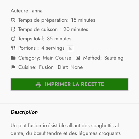
Auteure:
anna
Temps de préparation:
15 minutes
Temps de cuisson :
20 minutes
Temps total:
35 minutes
Portions :
4
servings
1
x
Category:
Main Course
Method:
Sautéing
Cuisine:
Fusion
Diet:
None
IMPRIMER LA RECETTE
Description
Un plat fusion irrésistible alliant des spaghettis al
dente, du bœuf tendre et des légumes croquants