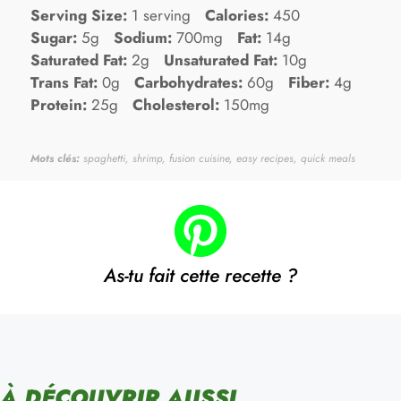
Serving Size:
1 serving
Calories:
450
Sugar:
5g
Sodium:
700mg
Fat:
14g
Saturated Fat:
2g
Unsaturated Fat:
10g
Trans Fat:
0g
Carbohydrates:
60g
Fiber:
4g
Protein:
25g
Cholesterol:
150mg
Mots clés:
spaghetti, shrimp, fusion cuisine, easy recipes, quick meals
As-tu fait cette recette ?
À DÉCOUVRIR AUSSI