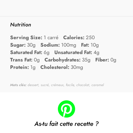
Nutrition
Serving Size:
1 carré
Calories:
250
Sugar:
30g
Sodium:
100mg
Fat:
10g
Saturated Fat:
6g
Unsaturated Fat:
4g
Trans Fat:
0g
Carbohydrates:
35g
Fiber:
0g
Protein:
1g
Cholesterol:
30mg
Mots clés:
dessert, sucré, crémeux, facile, chocolat, caramel
As-tu fait cette recette ?