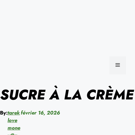
MENU
SUCRE À LA CRÈME
By:
tarek
février 16, 2026
love
mone