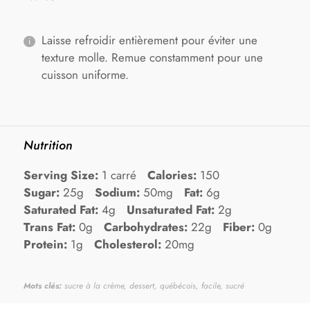
Laisse refroidir entièrement pour éviter une
texture molle. Remue constamment pour une
cuisson uniforme.
Nutrition
Serving Size:
1 carré
Calories:
150
Sugar:
25g
Sodium:
50mg
Fat:
6g
Saturated Fat:
4g
Unsaturated Fat:
2g
Trans Fat:
0g
Carbohydrates:
22g
Fiber:
0g
Protein:
1g
Cholesterol:
20mg
Mots clés:
sucre à la crème, dessert, québécois, facile, sucré