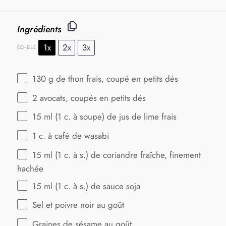
Ingrédients
1x
2x
3x
ÉCHELLE
130 g
de thon frais, coupé en petits dés
2
avocats, coupés en petits dés
15
ml (1 c. à soupe) de jus de lime frais
1
c. à café de wasabi
15
ml (1 c. à s.) de coriandre fraîche, finement
hachée
15
ml (1 c. à s.) de sauce soja
Sel et poivre noir au goût
Graines de sésame au goût