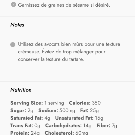
Garnissez de graines de sésame si désiré.
Notes
Utilisez des avocats bien mûrs pour une texture
crémeuse. Évitez de trop mélanger pour
conserver la texture du tartare.
Nutrition
Serving Size:
1 serving
Calories:
350
Sugar:
2g
Sodium:
500mg
Fat:
25g
Saturated Fat:
4g
Unsaturated Fat:
16g
Trans Fat:
0g
Carbohydrates:
14g
Fiber:
7g
Protein:
24g
Cholesterol:
60mg