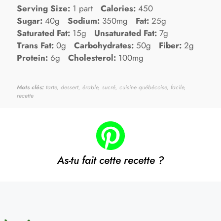
Serving Size:
1 part
Calories:
450
Sugar:
40g
Sodium:
350mg
Fat:
25g
Saturated Fat:
15g
Unsaturated Fat:
7g
Trans Fat:
0g
Carbohydrates:
50g
Fiber:
2g
Protein:
6g
Cholesterol:
100mg
Mots clés:
tarte, dessert, érable, sucré, cuisine québécoise, facile,
recette
As-tu fait cette recette ?