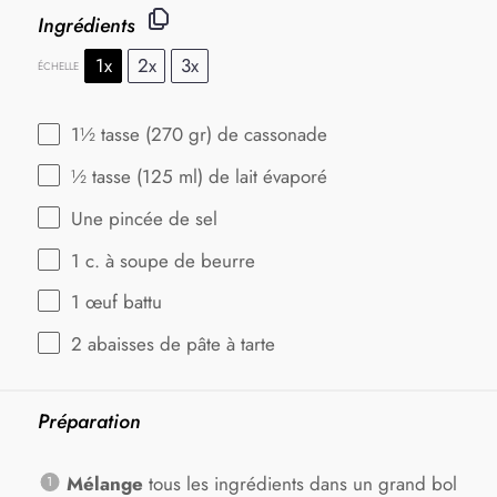
Ingrédients
1x
2x
3x
ÉCHELLE
1½
tasse (270 gr) de cassonade
½
tasse (125 ml) de lait évaporé
Une pincée de sel
1
c. à soupe de beurre
1
œuf battu
2
abaisses de pâte à tarte
Préparation
Mélange
tous les ingrédients dans un grand bol