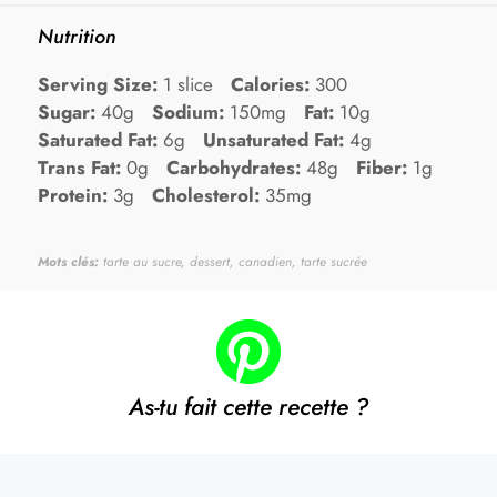
Nutrition
Serving Size:
1 slice
Calories:
300
Sugar:
40g
Sodium:
150mg
Fat:
10g
Saturated Fat:
6g
Unsaturated Fat:
4g
Trans Fat:
0g
Carbohydrates:
48g
Fiber:
1g
Protein:
3g
Cholesterol:
35mg
Mots clés:
tarte au sucre, dessert, canadien, tarte sucrée
As-tu fait cette recette ?