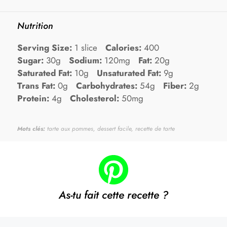
Nutrition
Serving Size:
1 slice
Calories:
400
Sugar:
30g
Sodium:
120mg
Fat:
20g
Saturated Fat:
10g
Unsaturated Fat:
9g
Trans Fat:
0g
Carbohydrates:
54g
Fiber:
2g
Protein:
4g
Cholesterol:
50mg
Mots clés:
tarte aux pommes, dessert facile, recette de tarte
As-tu fait cette recette ?