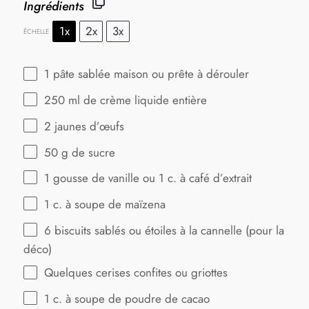
Ingrédients
1x
2x
3x
ÉCHELLE
1
pâte sablée maison ou prête à dérouler
250
ml de crème liquide entière
2
jaunes d’œufs
50 g
de sucre
1
gousse de vanille ou 1 c. à café d’extrait
1
c. à soupe de maïzena
6
biscuits sablés ou étoiles à la cannelle (pour la
déco)
Quelques cerises confites ou griottes
1
c. à soupe de poudre de cacao