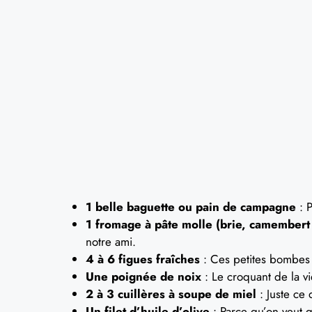
1 belle baguette ou pain de campagne
: P
1 fromage à pâte molle (brie, camembert 
notre ami.
4 à 6 figues fraîches
: Ces petites bombes d
Une poignée de noix
: Le croquant de la vi
2 à 3 cuillères à soupe de miel
: Juste ce 
Un filet d’huile d’olive
: Parce qu’on veut q