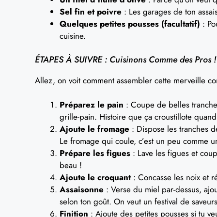
Sel fin et poivre
: Les garages de ton assa
Quelques petites pousses (facultatif)
: Po
cuisine.
ÉTAPES À SUIVRE : Cuisinons Comme des Pros !
Allez, on voit comment assembler cette merveille c
Préparez le pain
: Coupe de belles tranches
grille-pain. Histoire que ça croustillote qua
Ajoute le fromage
: Dispose les tranches d
Le fromage qui coule, c’est un peu comme un
Prépare les figues
: Lave les figues et coup
beau !
Ajoute le croquant
: Concasse les noix et rép
Assaisonne
: Verse du miel par-dessus, ajoute
selon ton goût. On veut un festival de saveu
Finition
: Ajoute des petites pousses si tu ve