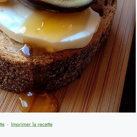
tte
·
Imprimer la recette