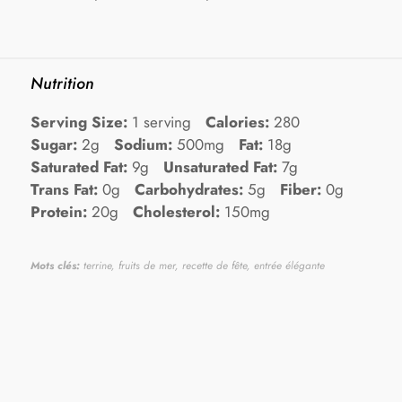
Nutrition
Serving Size:
1 serving
Calories:
280
Sugar:
2g
Sodium:
500mg
Fat:
18g
Saturated Fat:
9g
Unsaturated Fat:
7g
Trans Fat:
0g
Carbohydrates:
5g
Fiber:
0g
Protein:
20g
Cholesterol:
150mg
Mots clés:
terrine, fruits de mer, recette de fête, entrée élégante