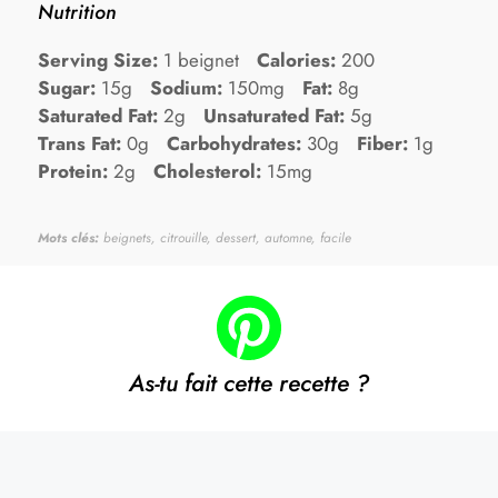
Nutrition
Serving Size:
1 beignet
Calories:
200
Sugar:
15g
Sodium:
150mg
Fat:
8g
Saturated Fat:
2g
Unsaturated Fat:
5g
Trans Fat:
0g
Carbohydrates:
30g
Fiber:
1g
Protein:
2g
Cholesterol:
15mg
Mots clés:
beignets, citrouille, dessert, automne, facile
As-tu fait cette recette ?