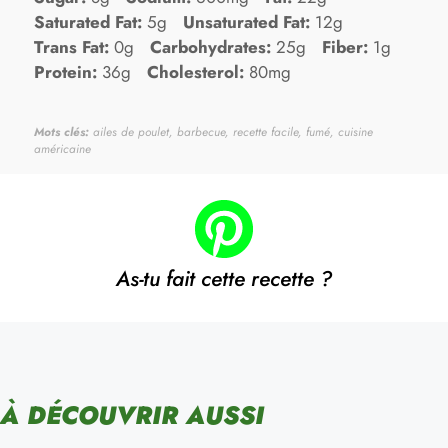
Saturated Fat:
5g
Unsaturated Fat:
12g
Trans Fat:
0g
Carbohydrates:
25g
Fiber:
1g
Protein:
36g
Cholesterol:
80mg
Mots clés:
ailes de poulet, barbecue, recette facile, fumé, cuisine
américaine
As-tu fait cette recette ?
À DÉCOUVRIR AUSSI