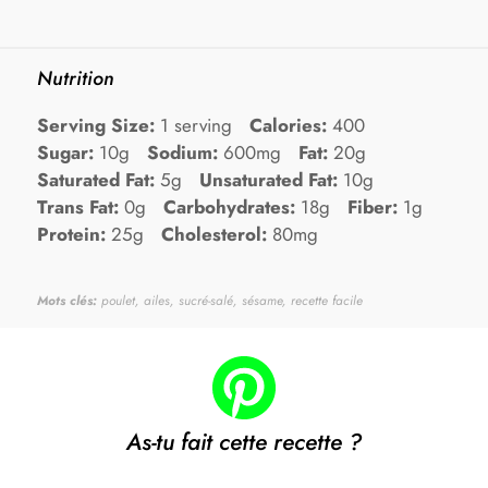
Nutrition
Serving Size:
1 serving
Calories:
400
Sugar:
10g
Sodium:
600mg
Fat:
20g
Saturated Fat:
5g
Unsaturated Fat:
10g
Trans Fat:
0g
Carbohydrates:
18g
Fiber:
1g
Protein:
25g
Cholesterol:
80mg
Mots clés:
poulet, ailes, sucré-salé, sésame, recette facile
As-tu fait cette recette ?