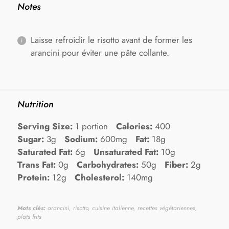
Notes
Laisse refroidir le risotto avant de former les
arancini pour éviter une pâte collante.
Nutrition
Serving Size:
1 portion
Calories:
400
Sugar:
3g
Sodium:
600mg
Fat:
18g
Saturated Fat:
6g
Unsaturated Fat:
10g
Trans Fat:
0g
Carbohydrates:
50g
Fiber:
2g
Protein:
12g
Cholesterol:
140mg
Mots clés:
arancini, risotto, cuisine italienne, recettes végétariennes,
plats frits