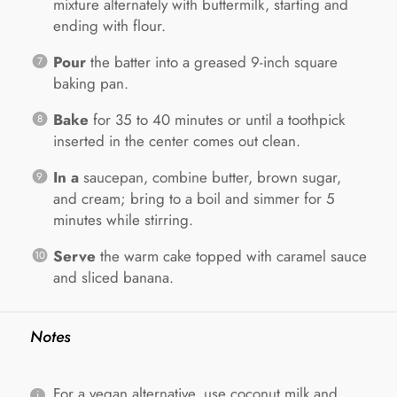
mixture alternately with buttermilk, starting and
ending with flour.
Pour
the batter into a greased 9-inch square
baking pan.
Bake
for 35 to 40 minutes or until a toothpick
inserted in the center comes out clean.
In a
saucepan, combine butter, brown sugar,
and cream; bring to a boil and simmer for 5
minutes while stirring.
Serve
the warm cake topped with caramel sauce
and sliced banana.
Notes
For a vegan alternative, use coconut milk and