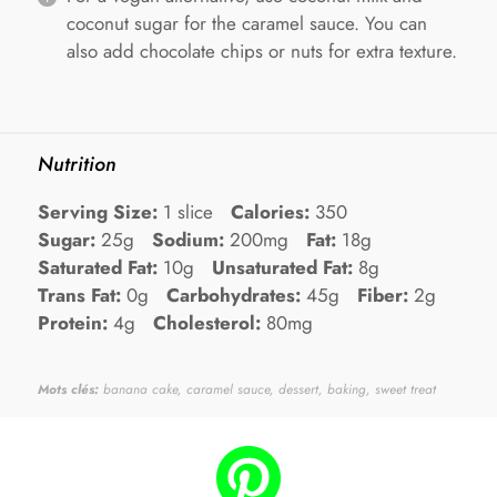
coconut sugar for the caramel sauce. You can
also add chocolate chips or nuts for extra texture.
Nutrition
Serving Size:
1 slice
Calories:
350
Sugar:
25g
Sodium:
200mg
Fat:
18g
Saturated Fat:
10g
Unsaturated Fat:
8g
Trans Fat:
0g
Carbohydrates:
45g
Fiber:
2g
Protein:
4g
Cholesterol:
80mg
Mots clés:
banana cake, caramel sauce, dessert, baking, sweet treat