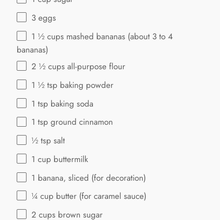
3
eggs
1 ½ cups
mashed bananas (about
3
to
4
bananas)
2 ½ cups
all-purpose flour
1 ½ tsp
baking powder
1 tsp
baking soda
1 tsp
ground cinnamon
½ tsp
salt
1 cup
buttermilk
1
banana, sliced (for decoration)
¼ cup
butter (for caramel sauce)
2 cups
brown sugar