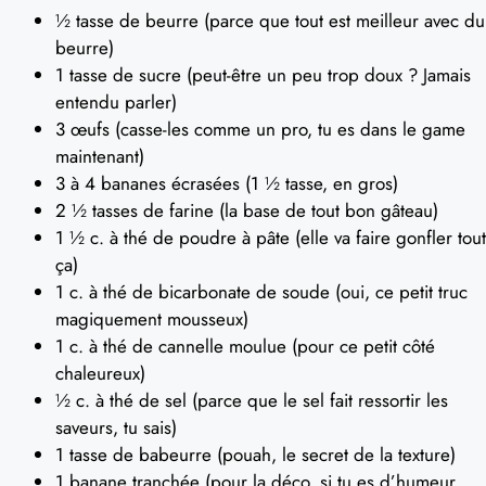
½ tasse de beurre (parce que tout est meilleur avec du
beurre)
1 tasse de sucre (peut-être un peu trop doux ? Jamais
entendu parler)
3 œufs (casse-les comme un pro, tu es dans le game
maintenant)
3 à 4 bananes écrasées (1 ½ tasse, en gros)
2 ½ tasses de farine (la base de tout bon gâteau)
1 ½ c. à thé de poudre à pâte (elle va faire gonfler tout
ça)
1 c. à thé de bicarbonate de soude (oui, ce petit truc
magiquement mousseux)
1 c. à thé de cannelle moulue (pour ce petit côté
chaleureux)
½ c. à thé de sel (parce que le sel fait ressortir les
saveurs, tu sais)
1 tasse de babeurre (pouah, le secret de la texture)
1 banane tranchée (pour la déco, si tu es d’humeur