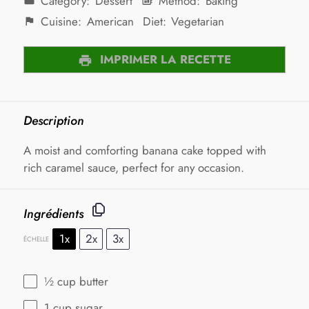
Category:
Dessert
Method:
Baking
Cuisine:
American
Diet:
Vegetarian
IMPRIMER LA RECETTE
Description
A moist and comforting banana cake topped with
rich caramel sauce, perfect for any occasion.
Ingrédients
1x
2x
3x
ÉCHELLE
½ cup
butter
1 cup
sugar