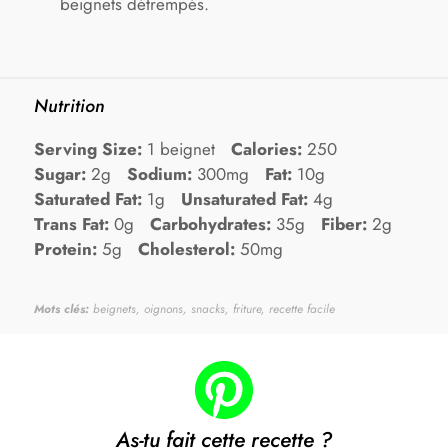
beignets détrempés.
Nutrition
Serving Size:
1 beignet
Calories:
250
Sugar:
2g
Sodium:
300mg
Fat:
10g
Saturated Fat:
1g
Unsaturated Fat:
4g
Trans Fat:
0g
Carbohydrates:
35g
Fiber:
2g
Protein:
5g
Cholesterol:
50mg
Mots clés:
beignets, oignons, snacks, friture, recette facile
As-tu fait cette recette ?