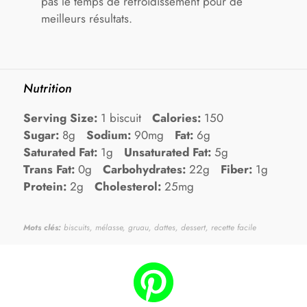
pas le temps de refroidissement pour de
meilleurs résultats.
Nutrition
Serving Size:
1 biscuit
Calories:
150
Sugar:
8g
Sodium:
90mg
Fat:
6g
Saturated Fat:
1g
Unsaturated Fat:
5g
Trans Fat:
0g
Carbohydrates:
22g
Fiber:
1g
Protein:
2g
Cholesterol:
25mg
Mots clés:
biscuits, mélasse, gruau, dattes, dessert, recette facile