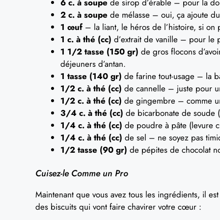
6 c. à soupe
de sirop d’érable – pour la d
2 c. à soupe
de mélasse – oui, ça ajoute du
1 œuf
– la liant, le héros de l’histoire, si on 
1 c. à thé (cc)
d’extrait de vanille – pour le 
1 1/2 tasse (150 gr)
de gros flocons d’avoin
déjeuners d’antan.
1 tasse (140 gr)
de farine tout-usage – la b
1/2 c. à thé (cc)
de cannelle – juste pour un
1/2 c. à thé (cc)
de gingembre – comme une 
3/4 c. à thé (cc)
de bicarbonate de soude (so
1/4 c. à thé (cc)
de poudre à pâte (levure c
1/4 c. à thé (cc)
de sel – ne soyez pas timide
1/2 tasse (90 gr)
de pépites de chocolat noir
Cuisez-le Comme un Pro
Maintenant que vous avez tous les ingrédients, il e
des biscuits qui vont faire chavirer votre cœur :