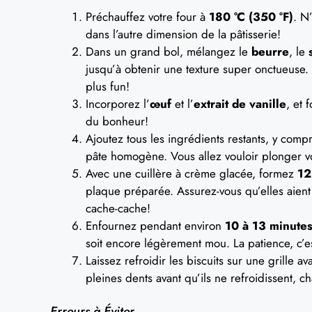
Préchauffez votre four à
180 °C (350 °F)
. N
dans l’autre dimension de la pâtisserie!
Dans un grand bol, mélangez le
beurre
, le
jusqu’à obtenir une texture super onctueuse.
plus fun!
Incorporez l’
œuf
et l’
extrait de vanille
, et 
du bonheur!
Ajoutez tous les ingrédients restants, y compr
pâte homogène. Vous allez vouloir plonger vo
Avec une cuillère à crème glacée, formez
12
plaque préparée. Assurez-vous qu’elles aient 
cache-cache!
Enfournez pendant environ
10 à 13 minute
soit encore légèrement mou. La patience, c’es
Laissez refroidir les biscuits sur une grille 
pleines dents avant qu’ils ne refroidissent, c
Erreurs à Éviter