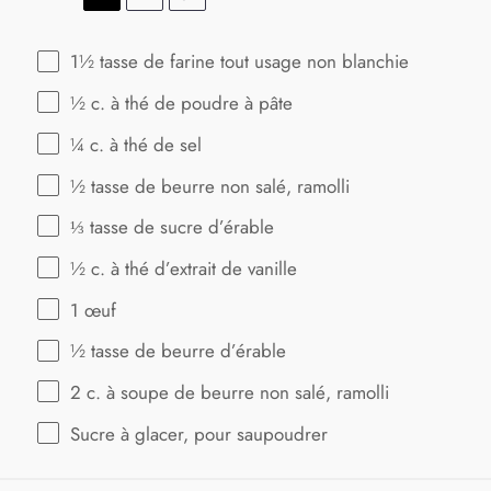
1½
tasse de farine tout usage non blanchie
½
c. à thé de poudre à pâte
¼
c. à thé de sel
½
tasse de beurre non salé, ramolli
⅓
tasse de sucre d’érable
½
c. à thé d’extrait de vanille
1
œuf
½
tasse de beurre d’érable
2
c. à soupe de beurre non salé, ramolli
Sucre à glacer, pour saupoudrer