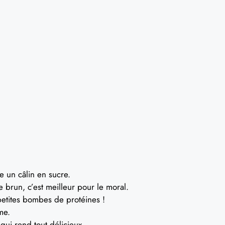
 un câlin en sucre.
brun, c’est meilleur pour le moral.
petites bombes de protéines !
me.
 qui rend tout délicieux.