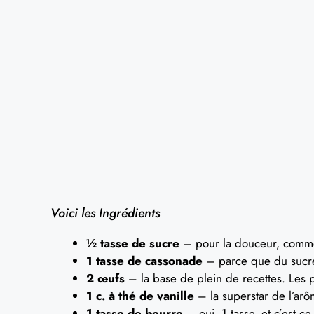
Voici les Ingrédients
½ tasse de sucre
– pour la douceur, comme
1 tasse de cassonade
– parce que du sucre 
2 œufs
– la base de plein de recettes. Les 
1 c. à thé de vanille
– la superstar de l’arô
1 tasse de beurre
– oui, 1 tasse, et c’est ce