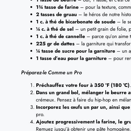
1¾ tasse de farine
– pour la texture, comme
2 tasses de gruau
– le héros de notre histo
1 c. à thé de bicarbonate de soude
– le se
¼ c. à thé de sel
– un petit grain de folie, 
1 c. à thé de cannelle
– parce qu’on aime t
225 gr de dattes
– la garniture qui transfor
¼ tasse de sucre pour la garniture
– un aj
1 tasse d’eau pour la garniture
– pour ren
Préparez-le Comme un Pro
Préchauffez votre four à 350 ºF (180 °C)
Dans un grand bol, mélanger le beurre a
crémeux. Pensez à faire du hip-hop en mélan
Incorporez les œufs un par un, ainsi que 
pro.
Ajoutez progressivement la farine, le gru
Remuez jusqu’à obtenir une pâte homogène. 