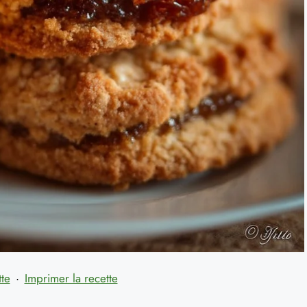
tte
·
Imprimer la recette