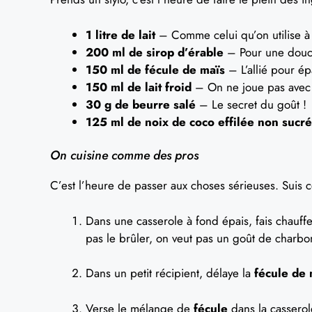
1 litre de lait
– Comme celui qu’on utilise à
200 ml de sirop d’érable
– Pour une douceu
150 ml de fécule de maïs
– L’allié pour épa
150 ml de lait froid
– On ne joue pas avec l
30 g de beurre salé
– Le secret du goût !
125 ml de noix de coco effilée non sucr
On cuisine comme des pros
C’est l’heure de passer aux choses sérieuses. Suis ce
Dans une casserole à fond épais, fais chauff
pas le brûler, on veut pas un goût de charbo
Dans un petit récipient, délaye la
fécule de 
Verse le mélange de
fécule
dans la casserol