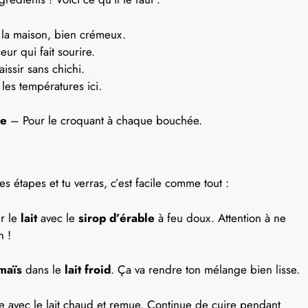
 la maison, bien crémeux.
r qui fait sourire.
issir sans chichi.
es températures ici.
ée
– Pour le croquant à chaque bouchée.
s étapes et tu verras, c’est facile comme tout :
er le
lait
avec le
sirop d’érable
à feu doux. Attention à ne
n !
maïs
dans le
lait froid
. Ça va rendre ton mélange bien lisse.
e avec le lait chaud et remue. Continue de cuire pendant