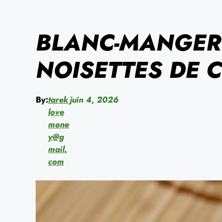
BLANC-MANGER 
NOISETTES DE 
By:
tarek
juin 4, 2026
love
mone
y@g
mail.
com