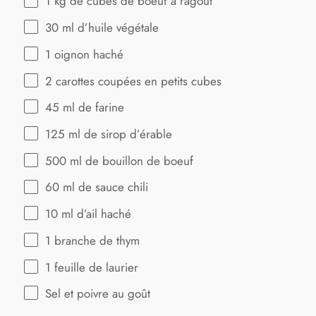
1
kg de cubes de boeuf à ragoût
30
ml d’huile végétale
1
oignon haché
2
carottes coupées en petits cubes
45
ml de farine
125
ml de sirop d’érable
500
ml de bouillon de boeuf
60
ml de sauce chili
10
ml d’ail haché
1
branche de thym
1
feuille de laurier
Sel et poivre au goût