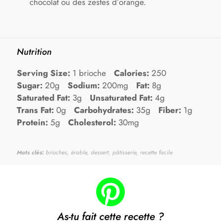
chocolat ou des zestes d’orange.
Nutrition
Serving Size:
1 brioche
Calories:
250
Sugar:
20g
Sodium:
200mg
Fat:
8g
Saturated Fat:
3g
Unsaturated Fat:
4g
Trans Fat:
0g
Carbohydrates:
35g
Fiber:
1g
Protein:
5g
Cholesterol:
30mg
Mots clés:
brioches, érable, dessert, pâtisserie, recette facile
As-tu fait cette recette ?