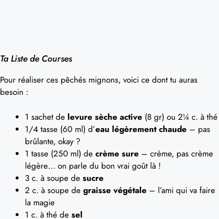
Ta Liste de Courses
Pour réaliser ces pêchés mignons, voici ce dont tu auras
besoin :
1 sachet de
levure sèche active
(8 gr) ou 2¼ c. à thé
1/4 tasse (60 ml) d’
eau légèrement chaude
– pas
brûlante, okay ?
1 tasse (250 ml) de
crème sure
– crème, pas crème
légère… on parle du bon vrai goût là !
3 c. à soupe de
sucre
2 c. à soupe de
graisse végétale
– l’ami qui va faire
la magie
1 c. à thé de
sel