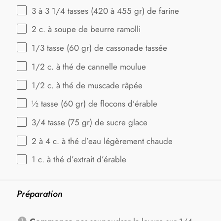
3
à 3 1/4 tasses (
420
à
455
gr) de farine
2
c. à soupe de beurre ramolli
1/3
tasse (60 gr) de cassonade tassée
1/2
c. à thé de cannelle moulue
1/2
c. à thé de muscade râpée
½
tasse (60 gr) de flocons d’érable
3/4
tasse (75 gr) de sucre glace
2
à 4 c. à thé d’eau légèrement chaude
1
c. à thé d’extrait d’érable
Préparation