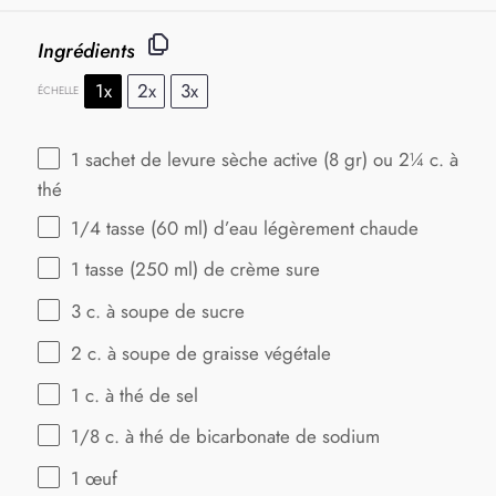
Ingrédients
1x
2x
3x
ÉCHELLE
1
sachet de levure sèche active (
8
gr) ou 2¼ c. à
thé
1/4
tasse (60 ml) d’eau légèrement chaude
1
tasse (250 ml) de crème sure
3
c. à soupe de sucre
2
c. à soupe de graisse végétale
1
c. à thé de sel
1/8
c. à thé de bicarbonate de sodium
1
œuf