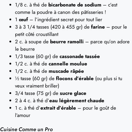
1/8 c. à thé de
bicarbonate de sodium
– c’est
comme la poudre à canon des pâtisseries !
1
œuf
– l’ingrédient secret pour tout lier
3 à 3 1/4 tasses (420 à 455 gr) de
farine
– pour le
petit côté croustillant
2 c. à soupe de
beurre ramolli
– parce qu’on adore
le beurre
1/3 tasse (60 gr) de
cassonade tassée
1/2 c. à thé de
cannelle moulue
1/2 c. à thé de
muscade râpée
½ tasse (60 gr) de
flocons d’érable
(ou plus si tu
veux vraiment briller)
3/4 tasse (75 gr) de
sucre glace
2 à 4 c. à thé d’
eau légèrement chaude
1 c. à thé d’
extrait d’érable
– pour le goût de
l’amour
Cuisine Comme un Pro